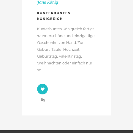
Jana König
KUNTERBUNTES
KÖNIGREICH
Kunterbuntes Königreich fertigt
wunderschöne und einzigartige
Geschenke von Hand. Zur
Geburt, Taufe, Hochzeit,
Geburtstag, Valentinstag,
Weihnachten oder einfach nur
so.
69