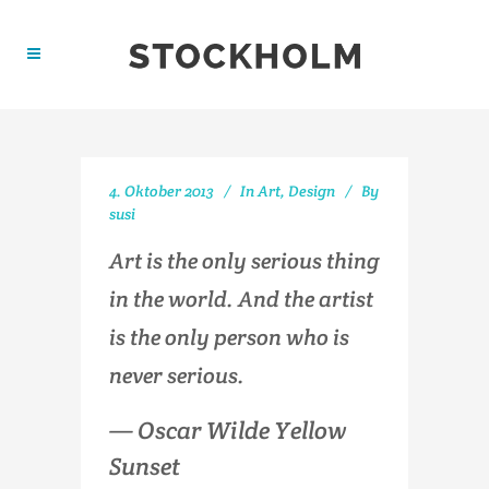
4. Oktober 2013
In
Art
,
Design
By
susi
Art is the only serious thing
in the world. And the artist
is the only person who is
never serious.
— Oscar Wilde Yellow
Sunset