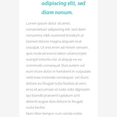
adipiscing elit, sed
diam nonum.
Lorem ipsum dolor sit amet,
consectetuer adipiscing elit, sed diam
nonummy nibh euismod tincidunt ut
laoreet dolore magna aliquam erat
volutpat. Ut wisi enim ad minim veniam,
quis nostrud exerci tation ullamcorper
suscipit lobortis nisl ut aliquip ex ea
commodo consequat. Duis autem vel
eum iriure dolor in hendrerit in vulputate
velit esse molestie consequat, vel illum
dolore eu feugiat nulla facilisis at vero
eros et accumsan et iusto odio dignissim
qui blandit praesent luptatum zzril
delenit augue duis dolore te feugait
nulla facilisi.
Nam liber tempor cum soluta nobis