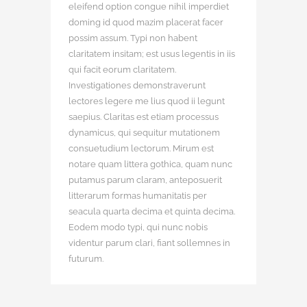
eleifend option congue nihil imperdiet
doming id quod mazim placerat facer
possim assum. Typi non habent
claritatem insitam; est usus legentis in iis
qui facit eorum claritatem.
Investigationes demonstraverunt
lectores legere me lius quod ii legunt
saepius. Claritas est etiam processus
dynamicus, qui sequitur mutationem
consuetudium lectorum. Mirum est
notare quam littera gothica, quam nunc
putamus parum claram, anteposuerit
litterarum formas humanitatis per
seacula quarta decima et quinta decima.
Eodem modo typi, qui nunc nobis
videntur parum clari, fiant sollemnes in
futurum.