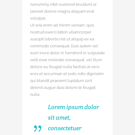
nonummy nibh euismod tincidunt ut
laoreet dolore magna aliquam erat
volutpat.
Ut wisi enim ad minim veniam, quis
nostrud exerci tation ullamcorper
suscipit lobortis nisl ut aliquip ex ea
commodo consequat. Duis autem vel
eum iriure dolor in hendrerit in vulputate
velit esse molestie consequat, vel illum
dolore eu feugiat nulla facilisis at vero
eros et accumsan et iusto odio dignissim
qui blandit praesent luptatum zzril
delenit augue duis dolore te feugait
nulla
Lorem ipsum dolor
sit amet,
consectetuer