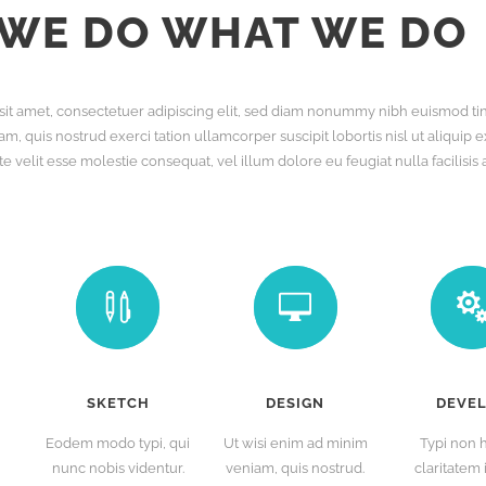
WE DO WHAT WE DO
it amet, consectetuer adipiscing elit, sed diam nonummy nibh euismod tinc
m, quis nostrud exerci tation ullamcorper suscipit lobortis nisl ut aliqui
te velit esse molestie consequat, vel illum dolore eu feugiat nulla facilisis
SKETCH
DESIGN
DEVE
Eodem modo typi, qui
Ut wisi enim ad minim
Typi non 
nunc nobis videntur.
veniam, quis nostrud.
claritatem 