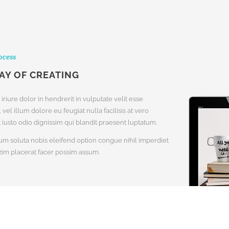
ocess
AY OF CREATING
riure dolor in hendrerit in vulputate velit esse
vel illum dolore eu feugiat nulla facilisis at vero
iusto odio dignissim qui blandit praesent luptatum.
m soluta nobis eleifend option congue nihil imperdiet
im placerat facer possim assum.