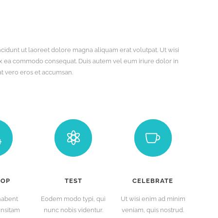
idunt ut laoreet dolore magna aliquam erat volutpat. Ut wisi
p ex ea commodo consequat. Duis autem vel eum iriure dolor in
 at vero eros et accumsan.
LOP
TEST
CELEBRATE
habent
Eodem modo typi, qui
Ut wisi enim ad minim
insitam
nunc nobis videntur.
veniam, quis nostrud.