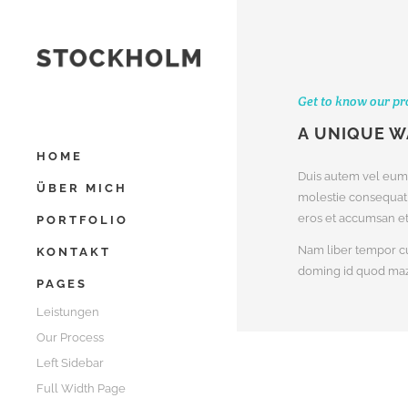
Get to know our pr
A UNIQUE W
HOME
Duis autem vel eum i
ÜBER MICH
molestie consequat, 
eros et accumsan et 
PORTFOLIO
Nam liber tempor cu
KONTAKT
doming id quod maz
PAGES
Leistungen
Our Process
Left Sidebar
Full Width Page