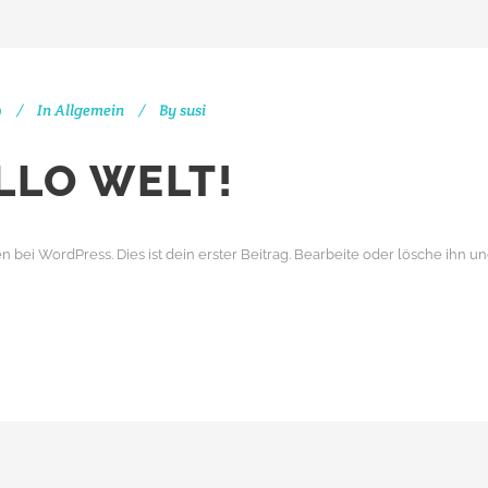
9
In
Allgemein
By
susi
LLO WELT!
bei WordPress. Dies ist dein erster Beitrag. Bearbeite oder lösche ihn 