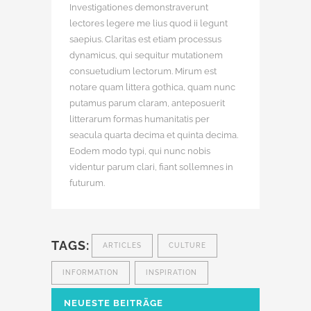
Investigationes demonstraverunt
lectores legere me lius quod ii legunt
saepius. Claritas est etiam processus
dynamicus, qui sequitur mutationem
consuetudium lectorum. Mirum est
notare quam littera gothica, quam nunc
putamus parum claram, anteposuerit
litterarum formas humanitatis per
seacula quarta decima et quinta decima.
Eodem modo typi, qui nunc nobis
videntur parum clari, fiant sollemnes in
futurum.
TAGS:
ARTICLES
CULTURE
INFORMATION
INSPIRATION
NEUESTE BEITRÄGE