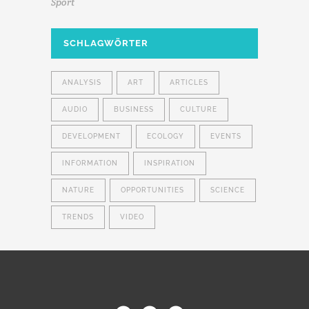
Sport
SCHLAGWÖRTER
ANALYSIS
ART
ARTICLES
AUDIO
BUSINESS
CULTURE
DEVELOPMENT
ECOLOGY
EVENTS
INFORMATION
INSPIRATION
NATURE
OPPORTUNITIES
SCIENCE
TRENDS
VIDEO