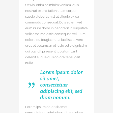
Ut wisi enim ad minim veniam, quis
nostrud exerci tation ullamcorper
suscipit lobortis nisl ut aliquip ex ea
commodo consequat. Duis autem vel
eum iriure dolor in hendrerit in vulputate
velit esse molestie consequat, vel illum
dolore eu feugiat nulla facilisis at vero
eros et accumsan et iusto odio dignissim
qui blandit praesent luptatum zzril
delenit augue duis dolore te feugait
nulla
Lorem ipsum dolor
sit amet,
consectetuer
adipiscing elit, sed
diam nonum.
Lorem ipsum dolor sit amet,
consectetuer adipiscing elit, sed diam