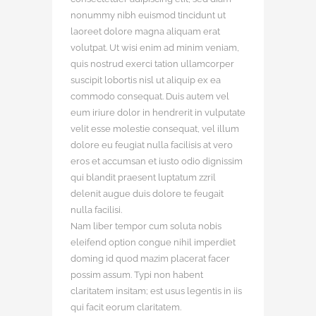
nonummy nibh euismod tincidunt ut
laoreet dolore magna aliquam erat
volutpat. Ut wisi enim ad minim veniam,
quis nostrud exerci tation ullamcorper
suscipit lobortis nisl ut aliquip ex ea
commodo consequat. Duis autem vel
eum iriure dolor in hendrerit in vulputate
velit esse molestie consequat, vel illum
dolore eu feugiat nulla facilisis at vero
eros et accumsan et iusto odio dignissim
qui blandit praesent luptatum zzril
delenit augue duis dolore te feugait
nulla facilisi.
Nam liber tempor cum soluta nobis
eleifend option congue nihil imperdiet
doming id quod mazim placerat facer
possim assum. Typi non habent
claritatem insitam; est usus legentis in iis
qui facit eorum claritatem.